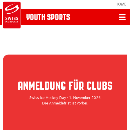
HOME
YOUTH SPORTS
Zurück
YOUTH SPORTS
Denner Swiss Ice Hockey Day
ANMELDUNG FÜR CLUBS
Swiss Ice Hockey School Trophy
Swiss Ice Hockey Day - 1. November 2026
Unsere Labels
Die Anmeldefrist ist vorbei.
Kids Website