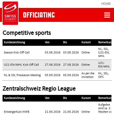
HOME
OFFICIATING
Zurück
Competitive sports
OFFICIATING
Kursbezeichnung
Von
Bis
Kursort
Bemerkung
NL, SSL,
Season Kick-Off Call
03.08.2026
03.08.2026
Online
U21-Elit,
MHL
News
U21-
U21-Elit/MHL Kick-Off Call
27.08.2026
27.08.2026
Online
Elit/MHL
Werde Schiedsrichter
As per the
NL, SSL,
NL & SSL Preseason Meeting
05.09.2026
05.09.2026
invitation
OFC
Kurse
Zentralschweiz Regio League
Kursbezeichnung
Von
Bis
Kursort
Bemerkung
Unsere Schiedsrichterinnen und Schiedsrichter
Aufgebot
wird ca. 2
Einsteigerkurs NWB
21.06.2026
21.06.2026
Online
Wochen vor