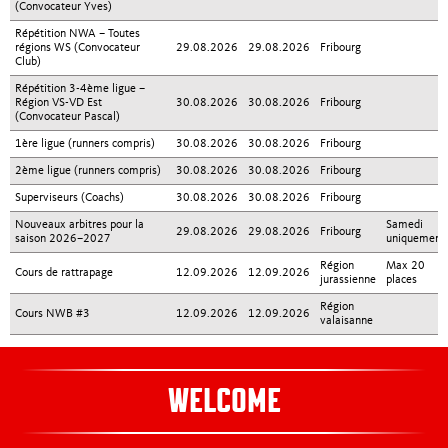
(Convocateur Yves)
Répétition NWA – Toutes
régions WS (Convocateur
29.08.2026
29.08.2026
Fribourg
Club)
Répétition 3-4ème ligue –
Région VS-VD Est
30.08.2026
30.08.2026
Fribourg
(Convocateur Pascal)
1ère ligue (runners compris)
30.08.2026
30.08.2026
Fribourg
2ème ligue (runners compris)
30.08.2026
30.08.2026
Fribourg
Superviseurs (Coachs)
30.08.2026
30.08.2026
Fribourg
Nouveaux arbitres pour la
Samedi
29.08.2026
29.08.2026
Fribourg
saison 2026–2027
uniquement
Région
Max 20
Cours de rattrapage
12.09.2026
12.09.2026
jurassienne
places
Région
Cours NWB #3
12.09.2026
12.09.2026
valaisanne
WELCOME