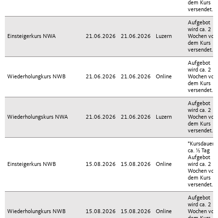
dem Kurs
Reglemente & Weisungen
versendet.
Aufgebot
wird ca. 2
Reports
Einsteigerkurs NWA
21.06.2026
21.06.2026
Luzern
Wochen vor
dem Kurs
versendet.
Disciplinary
Aufgebot
wird ca. 2
Wiederholungkurs NWB
21.06.2026
21.06.2026
Online
Wochen vor
dem Kurs
Officiating Management Regionen
versendet.
Aufgebot
wird ca. 2
Wiederholungskurs NWA
Officiating Committee
21.06.2026
21.06.2026
Luzern
Wochen vor
dem Kurs
versendet.
"Kursdauer:
ca. ½ Tag
Aufgebot
Einsteigerkurs NWB
15.08.2026
15.08.2026
Online
wird ca. 2
Wochen vor
dem Kurs
versendet."
Aufgebot
wird ca. 2
Wiederholungkurs NWB
15.08.2026
15.08.2026
Online
Wochen vor