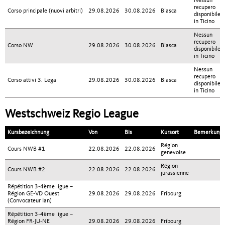
Nessun
recupero
Corso principale (nuovi arbitri)
29.08.2026
30.08.2026
Biasca
disponibile
in Ticino
Nessun
recupero
Corso NW
29.08.2026
30.08.2026
Biasca
disponibile
in Ticino
Nessun
recupero
Corso attivi 3. Lega
29.08.2026
30.08.2026
Biasca
disponibile
in Ticino
Westschweiz Regio League
Kursbezeichnung
Von
Bis
Kursort
Bemerkung
Région
Cours NWB #1
22.08.2026
22.08.2026
genevoise
Région
Cours NWB #2
22.08.2026
22.08.2026
jurassienne
Répétition 3-4ème ligue –
Région GE-VD Ouest
29.08.2026
29.08.2026
Fribourg
(Convocateur Ian)
Répétition 3-4ème ligue –
Région FR-JU-NE
29.08.2026
29.08.2026
Fribourg