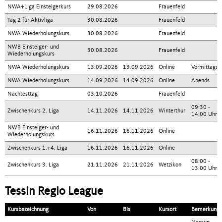
NWA+Liga Einsteigerkurs
29.08.2026
Frauenfeld
Tag 2 für Aktivliga
30.08.2026
Frauenfeld
NWA Wiederholungskurs
30.08.2026
Frauenfeld
NWB Einsteiger- und
30.08.2026
Frauenfeld
Wiederholungskurs
NWA Wiederholungskurs
13.09.2026
13.09.2026
Online
Vormittags
NWA Wiederholungskurs
14.09.2026
14.09.2026
Online
Abends
Nachtesttag
03.10.2026
Frauenfeld
09:30 -
Zwischenkurs 2. Liga
14.11.2026
14.11.2026
Winterthur
14:00 Uhr
NWB Einsteiger- und
16.11.2026
16.11.2026
Online
Wiederholungskurs
Zwischenkurs 1.+4. Liga
16.11.2026
16.11.2026
Online
08:00 -
Zwischenkurs 3. Liga
21.11.2026
21.11.2026
Wetzikon
13:00 Uhr
Tessin Regio League
Kursbezeichnung
Von
Bis
Kursort
Bemerkung