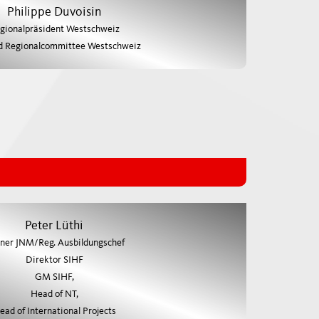
Philippe Duvoisin
gionalpräsident Westschweiz
d Regionalcommittee Westschweiz
Peter Lüthi
iner JNM/Reg. Ausbildungschef
Direktor SIHF
GM SIHF,
Head of NT,
ead of International Projects