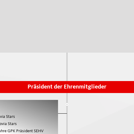
Jobs
Trainerbildung
Kontakt
E-Learning
mehr
Respect
mehr
WOMEN'S HOCKEY
YOUTH SPORTS
Girls-Entwicklungs-F
Swiss Women's Hock
Denner Swiss Ice Hockey Day
Spitzensport-RS & W
Swiss Ice Hockey School Trophy
Einstieg & SIHF-Gir
Unsere Labels
Präsident der Ehrenmitglieder
mehr
LEGACY 2026
via Stars
ovia Stars
ahre GPK Präsident SEHV