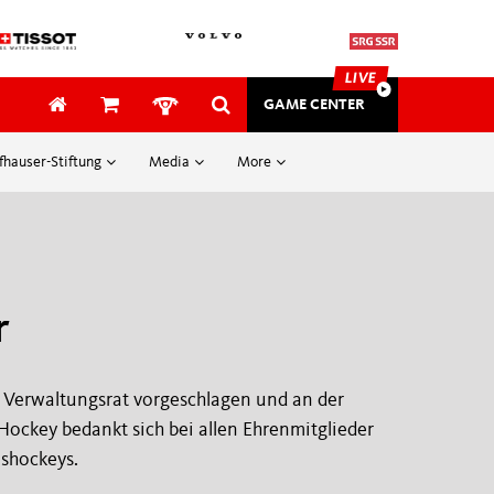
LIVE
GAME CENTER
fhauser-Stiftung
Media
More
SAFETY & MEDICAL
SECURITY
r
ung
EVENTS
Awards
 Verwaltungsrat vorgeschlagen und an der
tung
Gutschein
ockey bedankt sich bei allen Ehrenmitglieder
ishockeys.
mehr