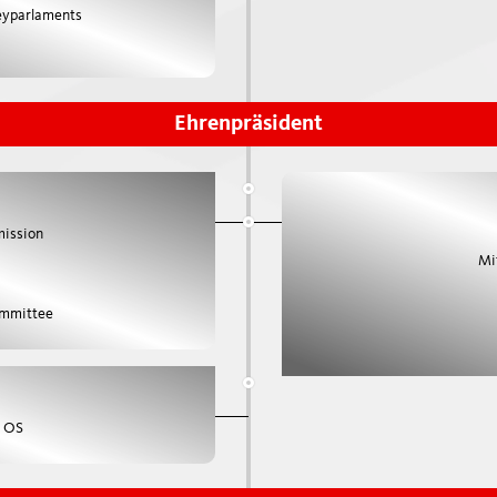
keyparlaments
Ehrenpräsident
mission
Mi
ommittee
e OS