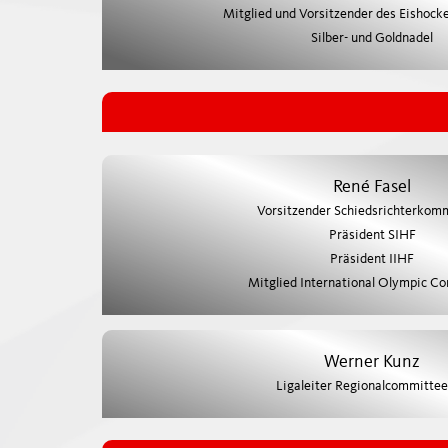
Mitglied und Vorsitzender des Eishoc
Silber- und Goldnadel
René Fasel
Vorsitzender Schiedsrichterkom
Präsident SIHF
Präsident IIHF
Mitglied International Olympic C
Werner Kunz
Ligaleiter Regionalcommitte