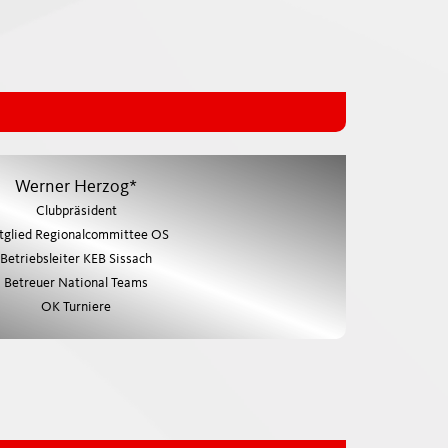
Werner Herzog*
Clubpräsident
tglied Regionalcommittee OS
Betriebsleiter KEB Sissach
Betreuer National Teams
OK Turniere