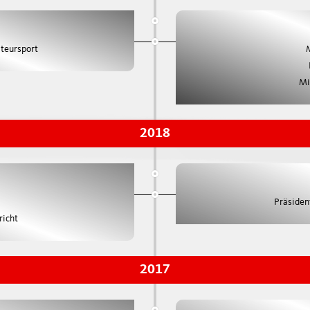
teursport
Mi
2018
Präsiden
richt
2017