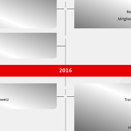
e
Re
Mitglie
2016
hweiz
Tra
H