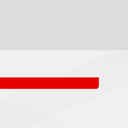
FAN SHOP
onds
ey Academy
K
lsteams U12