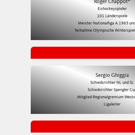
Roger Chappot*
Eishockeyspieler
101 Länderspiele
Meister Nationalliga A 1963 un
Teilnahme Olympische Winterspie
Sergio Ghiggia
Schiedsrichter NL und SL
Schiedsrichter Spengler Cu
Mitglied Regionalgremium West
Ligaleiter