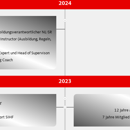
2024
bildungsverantwortlicher NL-SR
Instructor (Ausbildung, Regeln,
 Expert und Head of Supervison
ng Coach
2023
r
12 Jahre
ort SIHF
7 Jahre Mitglie