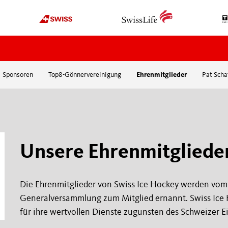
Sponsoren
Top8-Gönnervereinigung
Ehrenmitglieder
Pat Scha
OFFICIATING
ORGANISATION
News
Über uns
Werde Schiedsrichter
Organigramm
Kurse
Sponsoren
Unsere Ehrenmitgliede
mehr
Top8-Gönnervereinig
Ehrenmitglieder
Die Ehrenmitglieder von Swiss Ice Hockey werden vom
EDUCATION
Pat Schafhauser-Stif
Generalversammlung zum Mitglied ernannt. Swiss Ice H
Media
Swissmadehockey
für ihre wertvollen Dienste zugunsten des Schweizer E
International
Webinare / Workshops