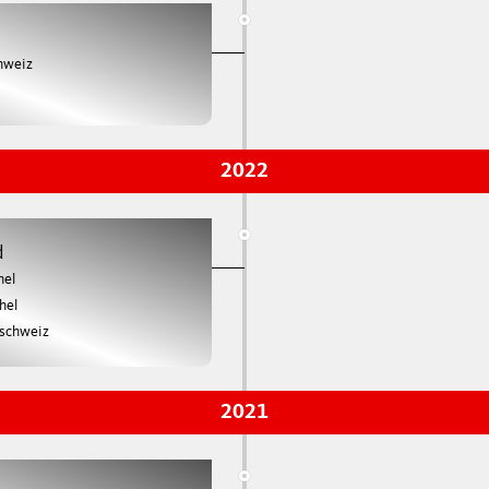
hweiz
2022
d
hel
hel
lschweiz
2021