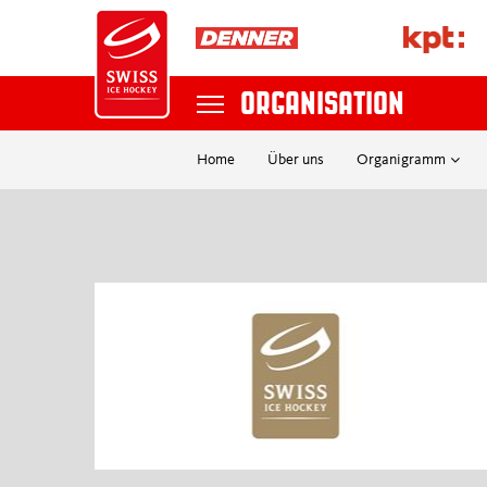
ORGANISATION
Home
Über uns
Organigramm
NATIONAL TEAMS
Suche
NATIONAL LEAGUE
SKY SWISS LEAGUE
MYHOCKEY LEAGUE
POSTFINANCE WOMEN'S LEAGUE