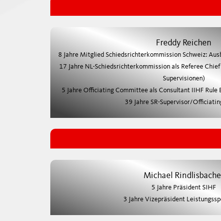
Freddy Reichen
8 Jahre Mitglied Schiedsrichterkommission Schweiz: Aus
17 Jahre NL-Schiedsrichterkommission als Referee Chief 
Supervisionen)
5 Jahre Officiating Committee als Consultant IIHF Rule
39 Jahre SR-Supervisor/Officiati
Michael Rindlisbache
5 Jahre Präsident SIHF
3 Jahre Vizepräsident Leistungssp