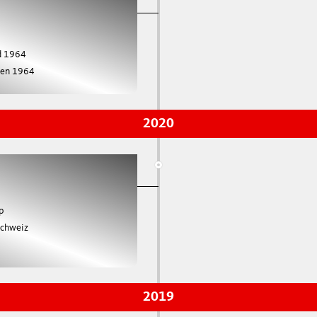
d 1964
len 1964
2020
p
schweiz
2019