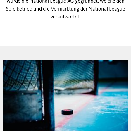
wurde die National League AG gegründet, welche den
Ehrenmitglieder
Spielbetrieb und die Vermarktung der National League
verantwortet.
Pat Schafhauser-Stiftung
Media
International
Jobs
Kontakt
Hall of Fame
Newsletter