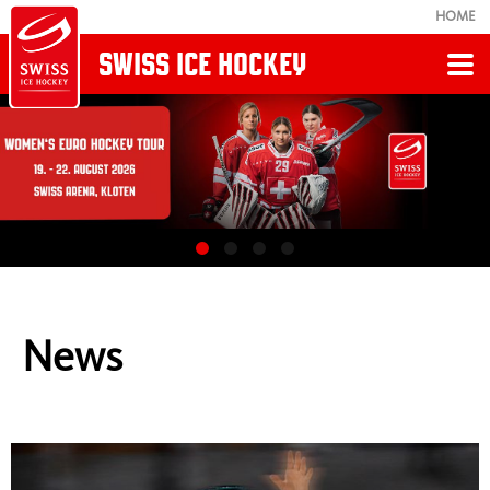
HOME
SWISS ICE HOCKEY
LIVE
GAME CENTER
News