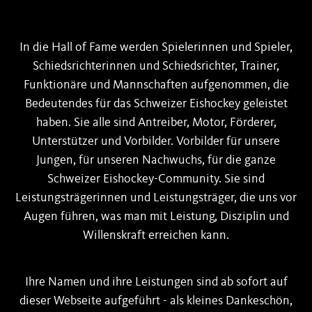
Ehrenmitglieder
In die Hall of Fame werden Spielerinnen und Spieler,
Pat Schafhauser-Stiftung
Schiedsrichterinnen und Schiedsrichter, Trainer,
Funktionäre und Mannschaften aufgenommen, die
Media
Bedeutendes für das Schweizer Eishockey geleistet
haben. Sie alle sind Antreiber, Motor, Förderer,
International
Unterstützer und Vorbilder. Vorbilder für unsere
Jungen, für unseren Nachwuchs, für die ganze
Jobs
Schweizer Eishockey-Community. Sie sind
Leistungsträgerinnen und Leistungsträger, die uns vor
Kontakt
Augen führen, was man mit Leistung, Disziplin und
Willenskraft erreichen kann.
Hall of Fame
Ihre Namen und ihre Leistungen sind ab sofort auf
Newsletter
dieser Webseite aufgeführt - als kleines Dankeschön,