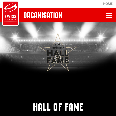
HOME
ORGANISATION
Zurück
ORGANISATION
Über uns
Organigramm
Sponsoren
HALL OF FAME
Top8-Gönnervereinigung