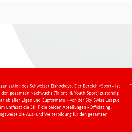
Jobs
Trainerbildung
Kontakt
E-Learning
mehr
Respect
mehr
WOMEN'S HOCKEY
YOUTH SPORTS
Girls-Entwicklungs-F
Swiss Women's Hock
Denner Swiss Ice Hockey Day
Spitzensport-RS & W
Swiss Ice Hockey School Trophy
Einstieg & SIHF-Gir
Unsere Labels
ganisation des Schweizer Eishockeys. Der Bereich «Sport» ist
F
e den gesamten Nachwuchs (Talent- & Youth-Sport) zuständig,
mehr
etrieb aller Ligen und Cupformate – von der Sky Swiss League
LEGACY 2026
dem umfasst die SIHF die beiden Abteilungen «Officiating»
ungsweise die Aus- und Weiterbildung für den gesamten