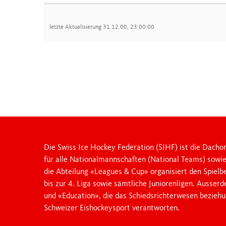
JUNIOR LEAGUES
letzte Aktualisierung
31.12.00, 23:00:00
OTHER LEAGUES
NATIONAL CUP
FANZONE
Die Swiss Ice Hockey Federation (SIHF) ist die Dachor
für alle Nationalmannschaften (National Teams) sowi
die Abteilung «Leagues & Cup» organisiert den Spielb
bis zur 4. Liga sowie sämtliche Juniorenligen. Ausser
und «Education», die das Schiedsrichterwesen bezieh
Schweizer Eishockeysport verantworten.
Swiss Ice Hockey Federation