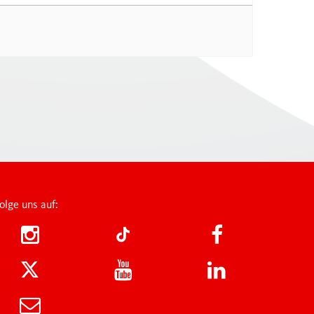
FAN SHOP
onds
ey Academy
K
lsteams U12
olge uns auf: