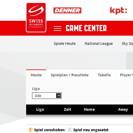
GAME CENTER
Spiele Heute
National League
Sky S
NATIONAL TEAMS
Suche
NATIONAL LEAGUE
Heute
Spielplan / Resultate
Tabelle
Player 
SKY SWISS LEAGUE
Liga
Liga
Alle
MYHOCKEY LEAGUE
Liga
Zeit
Home
Away
POSTFINANCE WOMEN'S LEAGUE
Spiel verschoben
Spiel neu angesetzt