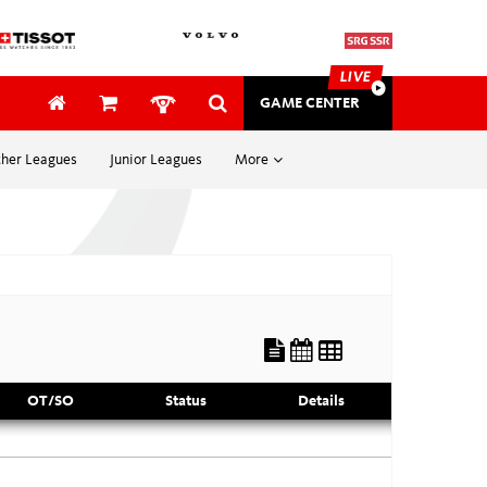
LIVE
GAME CENTER
her Leagues
Junior Leagues
More
SAFETY & MEDICAL
SECURITY
ung
EVENTS
Awards
tung
OT/SO
Status
Details
Gutschein
mehr