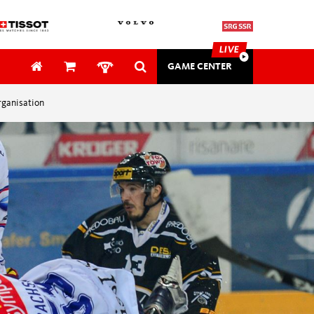
LIVE
GAME CENTER
ganisation
SAFETY & MEDICAL
SECURITY
ung
EVENTS
Awards
tung
Gutschein
mehr