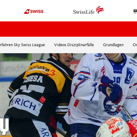
rfahren Sky Swiss League
Videos Disziplinarfälle
Grundlagen
Or
OFFICIATING
ORGANISATION
News
Über uns
Werde Schiedsrichter
Organigramm
Kurse
Sponsoren
mehr
Top8-Gönnervereinig
Ehrenmitglieder
EDUCATION
Pat Schafhauser-Stif
RY
Media
Swissmadehockey
International
Webinare / Workshops