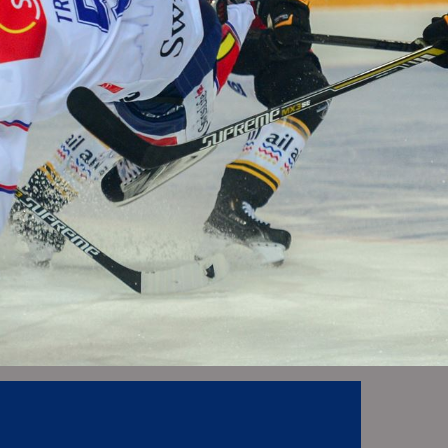
FAN SHOP
onds
ey Academy
K
lsteams U12