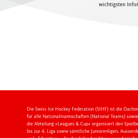
wichtigsten Inf
JUNIOR LEAGUES
OTHER LEAGUES
NATIONAL CUP
FANZONE
Die Swiss Ice Hockey Federation (SIHF) ist die Dachor
für alle Nationalmannschaften (National Teams) sowi
die Abteilung «Leagues & Cup» organisiert den Spielb
bis zur 4. Liga sowie sämtliche Juniorenligen. Ausser
Swiss Ice Hockey Federation