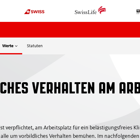
Werte
Statuten
OFFICIATING
ORGANISATION
News
Über uns
Werde Schiedsrichter
Organigramm
ICHES VERHALTEN AM ARB
Kurse
Sponsoren
mehr
Top8-Gönnervereinig
Ehrenmitglieder
EDUCATION
Pat Schafhauser-Stif
Media
st verpflichtet, am Arbeitsplatz für ein belästigungsfreies Kl
Swissmadehockey
International
h alle um vorbildliches Verhalten bemühen. Im nachfolgende
Webinare / Workshops