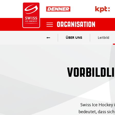
ORGANISATION
ÜBER UNS
Leitbild
NATIONAL TEAMS
Suche
NATIONAL LEAGUE
VORBILDL
SKY SWISS LEAGUE
MYHOCKEY LEAGUE
Swiss Ice Hockey i
POSTFINANCE WOMEN'S LEAGUE
bedeutet, dass sic