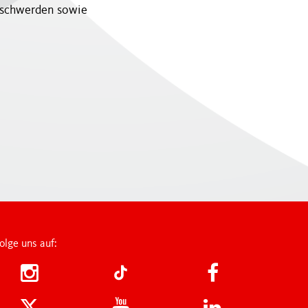
eschwerden sowie
FAN SHOP
onds
ey Academy
K
lsteams U12
olge uns auf: