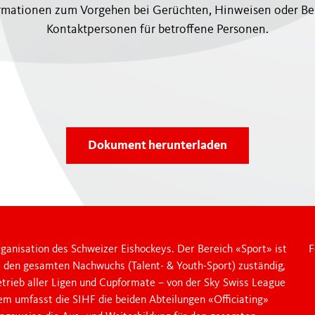
ormationen zum Vorgehen bei Gerüchten, Hinweisen oder B
Jobs
Trainerbildung
Kontaktpersonen für betroffene Personen.
Kontakt
E-Learning
mehr
Respect
mehr
WOMEN'S HOCKEY
YOUTH SPORTS
Girls-Entwicklungs-F
Dokument herunterladen
Swiss Women's Hock
Denner Swiss Ice Hockey Day
Spitzensport-RS & W
Swiss Ice Hockey School Trophy
Einstieg & SIHF-Gir
Unsere Labels
mehr
LEGACY 2026
ganisation des Schweizer Eishockeys. Der Bereich «Sport» ist
F
e den gesamten Nachwuchs (Talent- & Youth-Sport) zuständig,
etrieb aller Ligen und Cupformate – von der Sky Swiss League
dem umfasst die SIHF die beiden Abteilungen «Officiating»