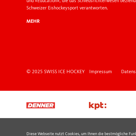
und «Education», die das Schiedsrichterwesen bezieh
Schweizer Eishockeysport verantworten.
MEHR
© 2025 SWISS ICE HOCKEY
Impressum
Datens
Diese Webseite nutzt Cookies, um Ihnen die bestmögliche Fun