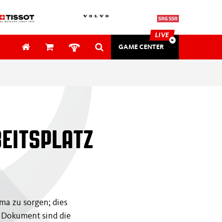
LIVE
GAME CENTER
SAFETY & MEDICAL
SECURITY
EITSPLATZ
ung
EVENTS
Awards
tung
Gutschein
ima zu sorgen; dies
mehr
n Dokument sind die