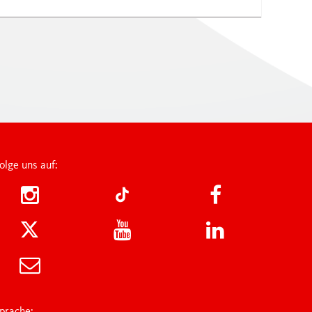
FAN SHOP
onds
ey Academy
olge uns auf:
K
lsteams U12