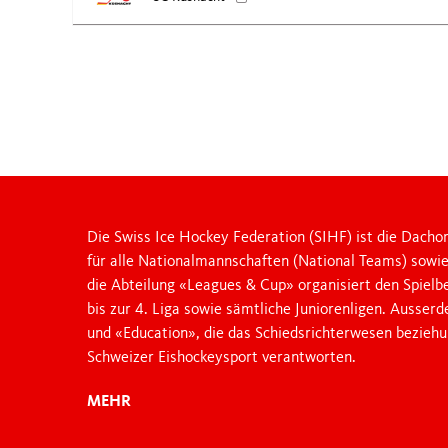
JUNIOR LEAGUES
OTHER LEAGUES
NATIONAL CUP
FANZONE
Die Swiss Ice Hockey Federation (SIHF) ist die Dachor
für alle Nationalmannschaften (National Teams) sowi
die Abteilung «Leagues & Cup» organisiert den Spielb
bis zur 4. Liga sowie sämtliche Juniorenligen. Ausser
und «Education», die das Schiedsrichterwesen bezieh
Schweizer Eishockeysport verantworten.
MEHR
Swiss Ice Hockey Federation