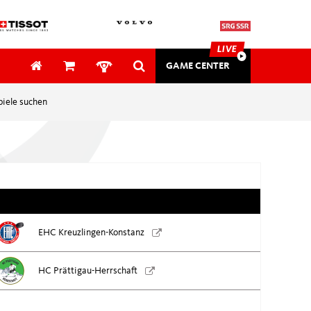
LIVE
GAME CENTER
piele suchen
SAFETY & MEDICAL
SECURITY
ung
EVENTS
EHC Kreuzlingen-Konstanz
Awards
tung
Gutschein
HC Prättigau-Herrschaft
mehr