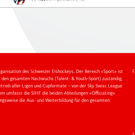
Jobs
Trainerbildung
Kontakt
E-Learning
mehr
Respect
mehr
WOMEN'S HOCKEY
YOUTH SPORTS
Girls-Entwicklungs-F
Swiss Women's Hock
Denner Swiss Ice Hockey Day
ganisation des Schweizer Eishockeys. Der Bereich «Sport» ist
F
Spitzensport-RS & W
Swiss Ice Hockey School Trophy
e den gesamten Nachwuchs (Talent- & Youth-Sport) zuständig,
Einstieg & SIHF-Gir
etrieb aller Ligen und Cupformate – von der Sky Swiss League
Unsere Labels
dem umfasst die SIHF die beiden Abteilungen «Officiating»
mehr
ungsweise die Aus- und Weiterbildung für den gesamten
LEGACY 2026