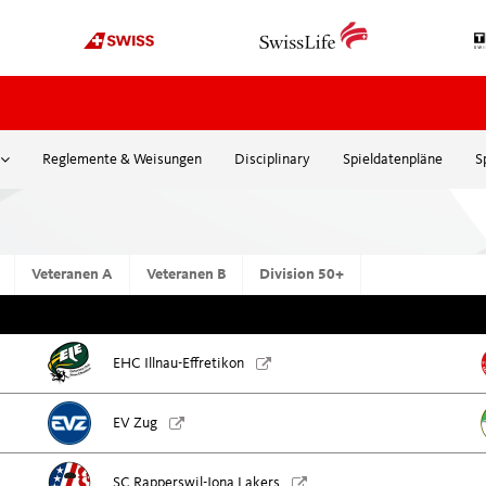
Reglemente & Weisungen
Disciplinary
Spieldatenpläne
S
OFFICIATING
ORGANISATION
News
Über uns
Werde Schiedsrichter
Organigramm
Veteranen A
Veteranen B
Division 50+
Kurse
Sponsoren
mehr
Top8-Gönnervereinig
EHC Illnau-Effretikon
Ehrenmitglieder
EDUCATION
Pat Schafhauser-Stif
EV Zug
Media
Swissmadehockey
International
Webinare / Workshops
SC Rapperswil-Jona Lakers