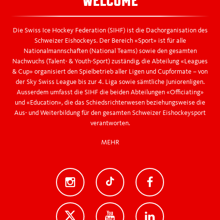
WELCOME
07-13 Media Module
Die Swiss Ice Hockey Federation (SIHF) ist die Dachorganisation des
09 Countdown
Schweizer Eishockeys. Der Bereich «Sport» ist für alle
Nationalmannschaften (National Teams) sowie den gesamten
Nachwuchs (Talent- & Youth-Sport) zuständig, die Abteilung «Leagues
14-18 Links, Downloads & Tabelle
& Cup» organisiert den Spielbetrieb aller Ligen und Cupformate – von
der Sky Swiss League bis zur 4. Liga sowie sämtliche Juniorenligen.
19 Form
Ausserdem umfasst die SIHF die beiden Abteilungen «Officiating»
und «Education», die das Schiedsrichterwesen beziehungsweise die
Aus- und Weiterbildung für den gesamten Schweizer Eishockeysport
20 Timeline
verantworten.
MEHR
21-22 Timetable, Courses
23 & 26 Collection Modules
24 Members