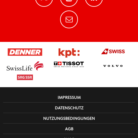
25 Clubs
30 Organigramm
31 News
33 Event Calendar
35 Sportsbetting
42-45 SMS Totomat, iFrame, Gallery Extended
IMPRESSUM
DATENSCHUTZ
48 Advertisement
NUTZUNGSBEDINGUNGEN
AGB
52 Map