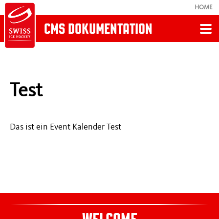
HOME
CMS DOKUMENTATION
Zurück
CMS DOKUMENTATION
Test
01 Text
Das ist ein Event Kalender Test
02 Text with Media
03-05 Text Module
06 Link Box