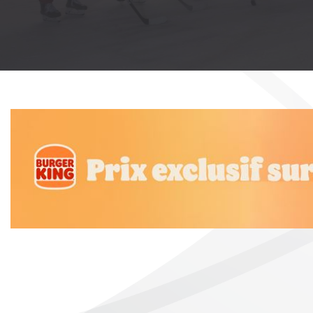
LEAGUE
La formation d’
E-Learning
JUNIOR LEAGUES
Respect
plus
OTHER LEAGUES
YOUTH SPORT
NATIONAL CUP
Denner Swiss I
Day
FANZONE
Swiss Ice Hocke
Trophy
Nos Labels
plus