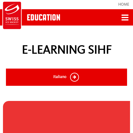
HOME
EDUCATION
Retour
E-LEARNING SIHF
EDUCATION
Swissmadehockey
Italiano
Webinaires / Workshops
Trainerbildung
E-Learning