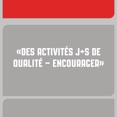
«DES ACTIVITÉS J+S DE
QUALITÉ – ENCOURAGER»