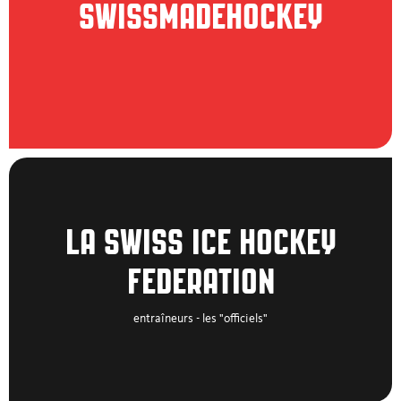
SWISSMADEHOCKEY
Respect
Hockey @ Home
Skills Hockey on Ice
Lehrmittel
Place du marché
LA SWISS ICE HOCKEY
FEDERATION
Club Management
entraîneurs - les "officiels"
Newsletter "Coaches Guide"