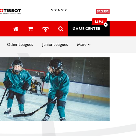
LIVE
GAME CENTER
Other Leagues
Junior Leagues
More
SAFETY & MEDICAL
SECURITY
e donateurs
EVENTS
Awards
hauser
Bon
plus