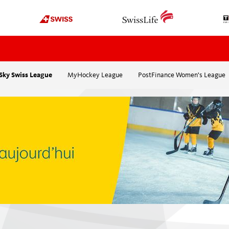
Sky Swiss League
MyHockey League
PostFinance Women's League
OFFICIATING
ORGANISATION
Actualités
À propos de nous
Deviens arbitre
Organigramme
Cours
Sponsors
plus
Top8-L’association d
Ehrenmitglieder
EDUCATION
Fondation Pat Schaf
Médias
Swissmadehockey
International
Webinaires / Workshops