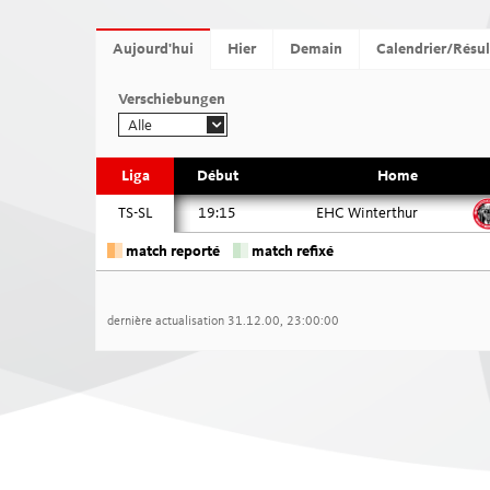
JUNIOR LEAGUES
Aujourd'hui
Hier
Demain
Calendrier/Résul
Verschiebungen
OTHER LEAGUES
Verschiebungen
Alle
Liga
Début
Home
NATIONAL CUP
TS-SL
19:15
EHC Winterthur
FANZONE
match reporté
match refixé
dernière actualisation
31.12.00, 23:00:00
Swiss Ice Hockey Federation