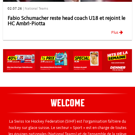
02.07.26
|
National Teams
Fabio Schumacher reste head coach U18 et rejoint le
HC Ambrì-Piotta
Plus
WELCOME
La Swiss Ice Hockey Federation (SIHF) est l’organisation faîtière du
hockey sur glace suisse. Le secteur « Sport » est en charge de toutes
les équipes nationales (National Teams) et de l’ensemble de la relève