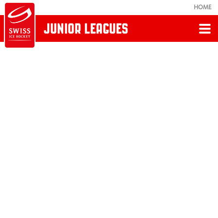
HOME
JUNIOR LEAGUES
Retour
JUNIOR LEAGUES
News
Calendrier/Modus
Clubs et ligues
Règlements et directives