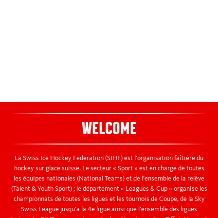
Disciplinary
Recherche matchs
Recherche joueurs
Kids World
WELCOME
La Swiss Ice Hockey Federation (SIHF) est l’organisation faîtière du
hockey sur glace suisse. Le secteur « Sport » est en charge de toutes
les équipes nationales (National Teams) et de l’ensemble de la relève
(Talent & Youth Sport) ; le département « Leagues & Cup » organise les
championnats de toutes les ligues et les tournois de Coupe, de la Sky
Swiss League jusqu’à la 4e ligue ainsi que l’ensemble des ligues