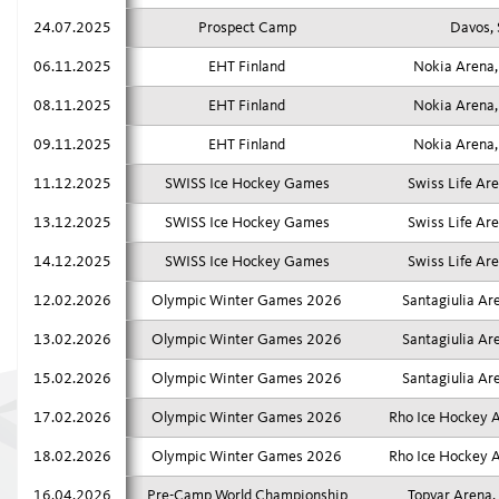
LEAGUE
La formation d’
24.07.2025
Prospect Camp
Davos, 
E-Learning
06.11.2025
EHT Finland
Nokia Arena,
JUNIOR LEAGUES
Respect
08.11.2025
EHT Finland
Nokia Arena,
plus
09.11.2025
EHT Finland
Nokia Arena,
OTHER LEAGUES
11.12.2025
SWISS Ice Hockey Games
Swiss Life Are
YOUTH SPORT
NATIONAL CUP
13.12.2025
SWISS Ice Hockey Games
Swiss Life Are
Denner Swiss I
Day
14.12.2025
SWISS Ice Hockey Games
Swiss Life Are
FANZONE
Swiss Ice Hocke
12.02.2026
Olympic Winter Games 2026
Santagiulia Ar
Trophy
13.02.2026
Olympic Winter Games 2026
Santagiulia Ar
Nos Labels
15.02.2026
Olympic Winter Games 2026
Santagiulia Ar
plus
17.02.2026
Olympic Winter Games 2026
Rho Ice Hockey A
18.02.2026
Olympic Winter Games 2026
Rho Ice Hockey A
16.04.2026
Pre-Camp World Championship
Topvar Arena,