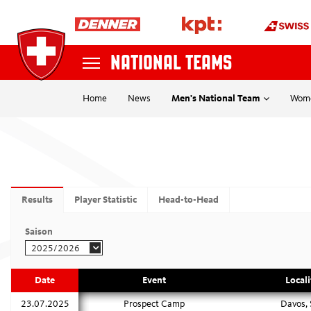
NATIONAL TEAMS
Home
News
Men's National Team
Wome
NATIONAL TEAMS
OFFICIATING
Recherche
Actualités
NATIONAL LEAGUE
Deviens arbitre
Cours
Results
Player Statistic
Head-to-Head
SKY SWISS LEAGUE
plus
Saison
Saison
MYHOCKEY LEAGUE
2025/2026
EDUCATION
Swissmadehock
Date
Event
Locali
POSTFINANCE WOMEN'S
Webinaires / W
23.07.2025
Prospect Camp
Davos, 