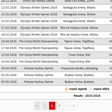
14.12.2025
SWISS Ice Hockey Games
Swiss Life Arena, Zurich
S
Silver Heroes 2024
12.02.2026
Olympic Winter Games 2026
Santagiulia Arena, Milano
S
13.02.2026
Olympic Winter Games 2026
Santagiulia Arena, Milano
C
15.02.2026
Olympic Winter Games 2026
Santagiulia Arena, Milano
S
17.02.2026
Olympic Winter Games 2026
Rho Ice Hockey Arena, Milano
18.02.2026
Olympic Winter Games 2026
Rho Ice Hockey Arena, Milano
F
16.04.2026
Pre-Camp World Championship
Topvar Arena, Topoľčany
Sl
17.04.2026
Pre-Camp World Championship
Topvar Arena, Topoľčany
Sl
23.04.2026
Pre-Camp World Championship
Tissot Arena, Biel
Sw
24.04.2026
Pre-Camp World Championship
Tissot Arena, Biel
Sw
30.04.2026
Fortuna Hockey Games
Husqvarna Garden, Jönköping
S
02.05.2026
Fortuna Hockey Games
Budwar Arena, Budweis
S
03.05.2026
Fortuna Hockey Games
Budwar Arena, Budweis
C
match reporté
match refixé
Results - 2025/2026
1
2