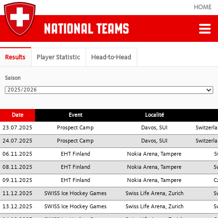
HOME
NATIONAL TEAMS
Retour
Results
Player Statistic
Head-to-Head
Saison
MEN'S NATIONAL TEAM
Schedule
Date
Event
Localité
23.07.2025
Prospect Camp
Davos, SUI
Switzerl
Results & Stats
24.07.2025
Prospect Camp
Davos, SUI
Switzerl
06.11.2025
EHT Finland
Nokia Arena, Tampere
S
Staff
08.11.2025
EHT Finland
Nokia Arena, Tampere
S
09.11.2025
EHT Finland
Nokia Arena, Tampere
C
11.12.2025
SWISS Ice Hockey Games
Swiss Life Arena, Zurich
S
Silver Medallists 2025
13.12.2025
SWISS Ice Hockey Games
Swiss Life Arena, Zurich
S