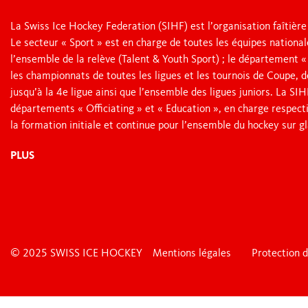
LEAGUE
La formation d’
La Swiss Ice Hockey Federation (SIHF) est l’organisation faîtière
E-Learning
Le secteur « Sport » est en charge de toutes les équipes nationa
JUNIOR LEAGUES
Respect
l’ensemble de la relève (Talent & Youth Sport) ; le département 
les championnats de toutes les ligues et les tournois de Coupe, 
plus
OTHER LEAGUES
jusqu’à la 4e ligue ainsi que l’ensemble des ligues juniors. La S
départements « Officiating » et « Education », en charge respect
YOUTH SPORT
la formation initiale et continue pour l’ensemble du hockey sur gl
NATIONAL CUP
Denner Swiss I
PLUS
Day
FANZONE
Swiss Ice Hocke
Trophy
Nos Labels
plus
© 2025 SWISS ICE HOCKEY
Mentions légales
Protection 