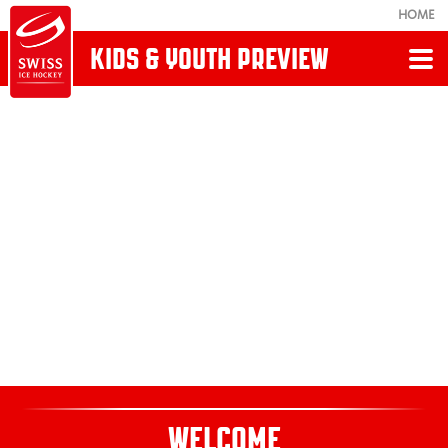
HOME
KIDS & YOUTH PREVIEW
Retour
AMBITION
U20-Top
U17-Top
U15-Top
U13-Top
WELCOME