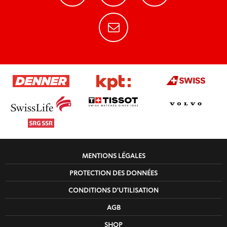
1926 Beitritt Swiss Olympics
1926 Europameister
Frauen A-WM 3. Rang
1998 Umbenennung SEHV zu SIHA
1937 Erste NLA Saison
MENTIONS LÉGALES
1948 Erste NLB Saison
PROTECTION DES DONNÉES
CONDITIONS D'UTILISATION
1920 Einführung Eishockey Weltmeisterschaft
AGB
SHOP