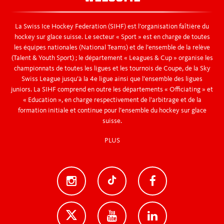
Männer A-WM in Schweden: 2. Rang
La Swiss Ice Hockey Federation (SIHF) est l’organisation faîtière du
Fusion von SIHA/ Regio League/ National League.
hockey sur glace suisse. Le secteur « Sport » est en charge de toutes
Zusammen bilden sie SIHF
les équipes nationales (National Teams) et de l’ensemble de la relève
(Talent & Youth Sport) ; le département « Leagues & Cup » organise les
championnats de toutes les ligues et les tournois de Coupe, de la Sky
Erste Austragung der Arosa Challenge
Swiss League jusqu’à la 4e ligue ainsi que l’ensemble des ligues
juniors. La SIHF comprend en outre les départements « Officiating » et
« Education », en charge respectivement de l’arbitrage et de la
1995 Frauen EM 3. Rang
formation initiale et continue pour l’ensemble du hockey sur glace
suisse.
Fonds Jean Tinguely wurde gegründet
PLUS
1986 Einführung Playoffs
1985 Erste Frauen Eishockey Meisterschaft
1968 Autonomie der National League