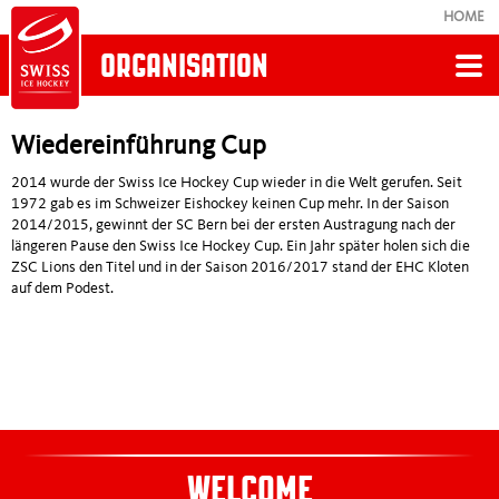
HOME
ORGANISATION
Retour
Wiedereinführung Cup
HISTORY
2014 wurde der Swiss Ice Hockey Cup wieder in die Welt gerufen. Seit
1972 gab es im Schweizer Eishockey keinen Cup mehr. In der Saison
2014/2015, gewinnt der SC Bern bei der ersten Austragung nach der
längeren Pause den Swiss Ice Hockey Cup. Ein Jahr später holen sich die
Neuer Pokal "Twin-Skate"
ZSC Lions den Titel und in der Saison 2016/2017 stand der EHC Kloten
auf dem Podest.
PostFinance Top Scorer
Swiss Ice Hockey Challenge
Frauen Olympia Sotschi: 3. Rang
WELCOME