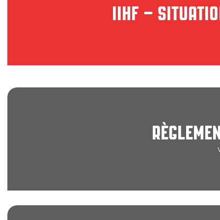
IIHF – SITUAT
Swiss Ice Hockey Federation
RÈGLEMEN