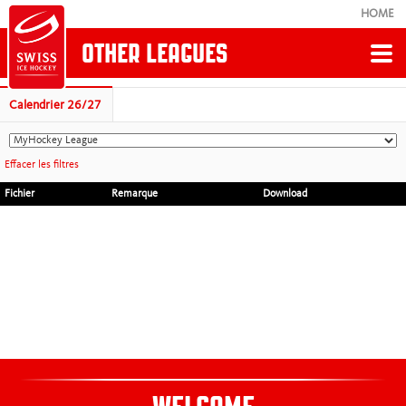
HOME
OTHER LEAGUES
Retour
Calendrier 26/27
OTHER LEAGUES
Effacer les filtres
Fichier
Remarque
Download
News NAFS
Clubs et ligues
Règlements, Directives & Formulaires
Disciplinary