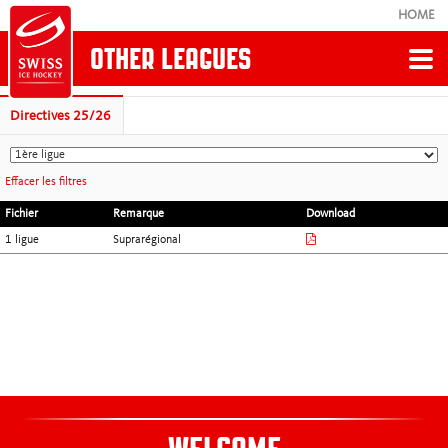
HOME
OTHER LEAGUES
Retour
Directives 25/26
RÈGLEMENT DE JEU
Effacer les filtres
Fichier
Remarque
Download
Directives
1 ligue
Suprarégional