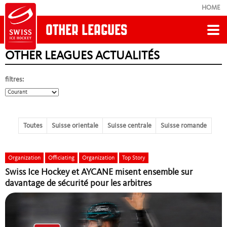
HOME
OTHER LEAGUES
OTHER LEAGUES ACTUALITÉS
Retour
filtres:
OTHER LEAGUES
News NAFS
Toutes
Suisse orientale
Suisse centrale
Suisse romande
Clubs et ligues
Organization
Officiating
Organization
Top Story
Swiss Ice Hockey et AYCANE misent ensemble sur
Règlements, Directives & Formulaires
davantage de sécurité pour les arbitres
Disciplinary