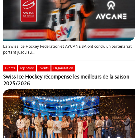
Spieldatenpläne
Recherche de match
La Swiss Ice Hockey Federation et AYCANE SA ont conclu un partenariat
portant jusqu’au...
Events
Top Story
Events
Organization
Swiss Ice Hockey récompense les meilleurs de la saison
2025/2026