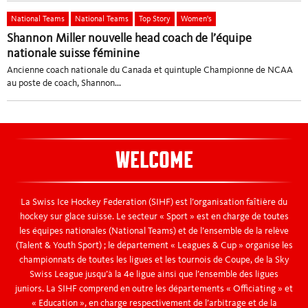
National Teams
National Teams
Top Story
Women's
Shannon Miller nouvelle head coach de l’équipe
nationale suisse féminine
Ancienne coach nationale du Canada et quintuple Championne de NCAA
au poste de coach, Shannon...
WELCOME
La Swiss Ice Hockey Federation (SIHF) est l’organisation faîtière du
hockey sur glace suisse. Le secteur « Sport » est en charge de toutes
les équipes nationales (National Teams) et de l’ensemble de la relève
(Talent & Youth Sport) ; le département « Leagues & Cup » organise les
championnats de toutes les ligues et les tournois de Coupe, de la Sky
Swiss League jusqu’à la 4e ligue ainsi que l’ensemble des ligues
juniors. La SIHF comprend en outre les départements « Officiating » et
« Education », en charge respectivement de l’arbitrage et de la