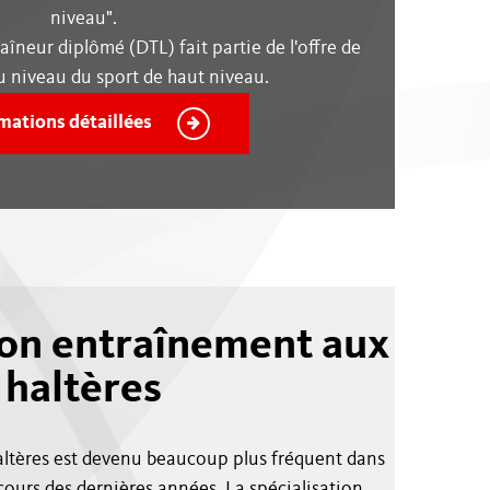
niveau".
raîneur diplômé (DTL) fait partie de l'offre de
 niveau du sport de haut niveau.
mations détaillées
ion entraînement aux
haltères
altères est devenu beaucoup plus fréquent dans
ours des dernières années. La spécialisation