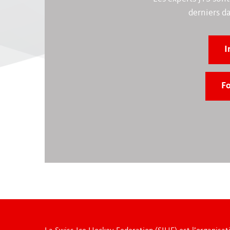
derniers d
I
Fo