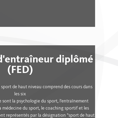
FAN SHOP
ent pour les
d'entraîneur diplômé
ey Academy
(FED)
K
lsteams U12
 sport de haut niveau comprend des cours dans
les six
 sont la psychologie du sport, l'entraînement
a médecine du sport, le coaching sportif et les
sont représentés par la désignation "sport de haut