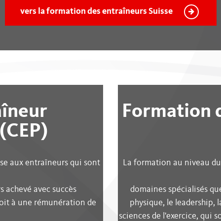
Emplois
vers la formation des entraîneurs Suisse
La formation d’entraîneur
Contact
E-Learning
plus
Respect
plus
WOMEN'S HOCKEY
YOUTH SPORTS
Fonds de développem
filles
aîneur
Formation 
Denner Swiss Ice Hockey Day
Swiss Women's Hock
 (CEP)
Swiss Ice Hockey School Trophy
Spitzensport-RS & W
Nos Labels
Einstieg & SIHF-Gir
plus
se aux entraîneurs qui sont
La formation au niveau du
LEGACY 2026
s achevé avec succès
domaines spécialisés que
roit à une rémunération de
physique, le leadership,
l
sciences de l'exercice, qui 