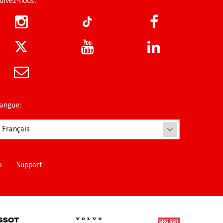
uivez-nous:
angue:
Français
p
Support