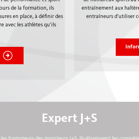
ours de la formation, ils
entraînement aux haltère
ures en place, à définir des
entraîneurs d’utiliser 
 avec les athlètes qu’ils
Infor
Expert J+S
 les formateurs des moniteurs J+S. Ils élargissent les compét