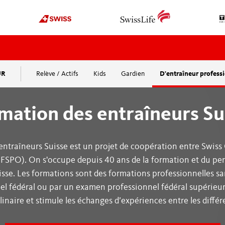
UR
Relève / Actifs
Kids
Gardien
D'entraîneur professi
OFFICIATING
ORGANISATION
Actualités
À propos de nous
mation des entraîneurs Su
Deviens arbitre
Organigramme
Cours
Sponsors
ntraîneurs Suisse est un projet de coopération entre Swiss 
plus
Top8-L’association d
OFSPO). On s'occupe depuis 40 ans de la formation et du p
Ehrenmitglieder
isse. Les formations sont des formations professionnelles s
EDUCATION
Fondation Pat Schaf
l fédéral ou par un examen professionnel fédéral supérieur
linaire et stimule les échanges d’expériences entre les différ
Médias
Swissmadehockey
International
Webinaires / Workshops