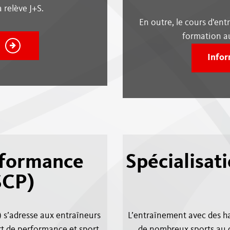
 relève J+S.
En outre, le cours d'ent
formation au
Infor
rformance
Spécialisat
SCP)
 s’adresse aux entraîneurs
L’entraînement avec des h
t de performance et sport
de nombreux sports au c