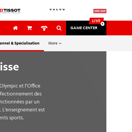
LIVE
GAME CENTER
onnel & Spécialisation
More
SAFETY & MEDICAL
isse
SECURITY
Olympic et l’Office
e donateurs
EVENTS
erfectionnement des
anctionnées par un
Awards
hauser
. L'enseignement est
Bon
ents sports.
plus