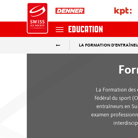
EDUCATION
LA FORMATION D’ENTRAÎNE
NATIONAL TEAMS
Recherche
For
NATIONAL LEAGUE
La Formation des e
SKY SWISS LEAGUE
fédéral du sport (
entraîneurs en Su
MYHOCKEY LEAGUE
examen professionne
interdiscip
POSTFINANCE WOMEN'S LEAGUE