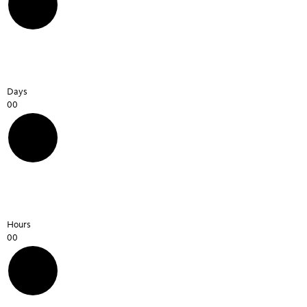
07-13 Media Module
09 Countdown
14-18 Links, Downloads & Tabelle
Days
00
19 Form
20 Timeline
21-22 Timetable, Courses
Hours
00
23 & 26 Collection Modules
24 Members