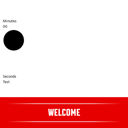
25 Clubs
Minutes
30 Organigramm
00
31 News
33 Event Calendar
35 Sportsbetting
Seconds
Test
42-45 SMS Totomat, iFrame, Gallery Extended
48 Advertisement
WELCOME
52 Map