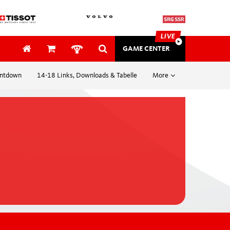
LIVE
GAME CENTER
ntdown
14-18 Links, Downloads & Tabelle
More
SAFETY & MEDICAL
SECURITY
e donateurs
EVENTS
Awards
hauser
Bon
plus