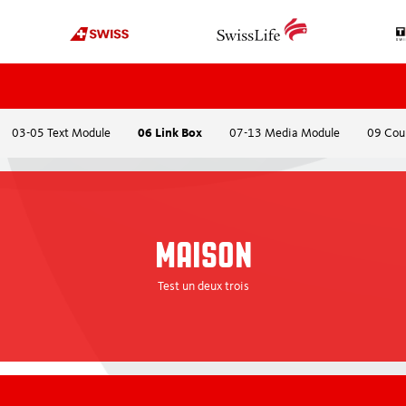
03-05 Text Module
06 Link Box
07-13 Media Module
09 Cou
OFFICIATING
ORGANISATION
Actualités
À propos de nous
Deviens arbitre
Organigramme
MAISON
Cours
Sponsors
plus
Top8-L’association d
Test un deux trois
Ehrenmitglieder
EDUCATION
Fondation Pat Schaf
Médias
Swissmadehockey
International
Webinaires / Workshops