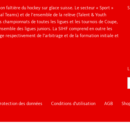
Emplois
La formation d’entraîneur
on faîtière du hockey sur glace suisse. Le secteur « Sport »
S
Contact
al Teams) et de l’ensemble de la relève (Talent & Youth
E-Learning
s championnats de toutes les ligues et les tournois de Coupe,
plus
Respect
’ensemble des ligues juniors. La SIHF comprend en outre les
plus
ge respectivement de l’arbitrage et de la formation initiale et
WOMEN'S HOCKEY
YOUTH SPORTS
Fonds de développem
filles
Denner Swiss Ice Hockey Day
Swiss Women's Hock
L
Swiss Ice Hockey School Trophy
Spitzensport-RS & W
Nos Labels
Einstieg & SIHF-Gir
plus
rotection des données
Conditions d'utilisation
AGB
Sho
LEGACY 2026