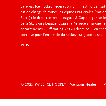
La Swiss Ice Hockey Federation (SIHF) est l’organisati
JUNIOR LEAGUES
est en charge de toutes les équipes nationales (Nation
Sport) ; le département « Leagues & Cup » organise le
de la Sky Swiss League jusqu’à la 4e ligue ainsi que l
OTHER LEAGUES
départements « Officiating » et « Education », en char
continue pour l’ensemble du hockey sur glace suisse.
NATIONAL CUP
PLUS
FANZONE
© 2025 SWISS ICE HOCKEY
Mentions légales
P
Swiss Ice Hockey Federation