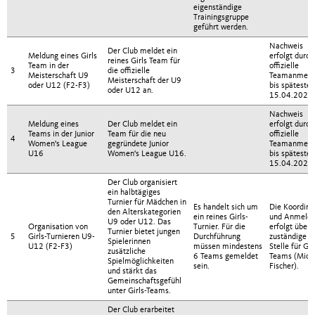
eigenständige
Trainingsgruppe
geführt werden.
Nachweis
Der Club meldet ein
Meldung eines Girls
erfolgt durch
reines Girls Team für
Team in der
offizielle
3
die offizielle
Meisterschaft U9
Teamanmeld
Meisterschaft der U9
oder U12 (F2-F3)
bis spätesten
oder U12 an.
15.04.2026.
Nachweis
Meldung eines
Der Club meldet ein
erfolgt durch
Teams in der Junior
Team für die neu
offizielle
4
Women's League
gegründete Junior
Teamanmeld
U16
Women's League U16.
bis spätesten
15.04.2026.
Der Club organisiert
ein halbtägiges
Turnier für Mädchen in
Es handelt sich um
Die Koordina
den Alterskategorien
ein reines Girls-
und Anmeld
U9 oder U12. Das
Organisation von
Turnier. Für die
erfolgt über 
Turnier bietet jungen
5
Girls-Turnieren U9-
Durchführung
zuständige
Spielerinnen
U12 (F2-F3)
müssen mindestens
Stelle für Gir
zusätzliche
6 Teams gemeldet
Teams (Mich
Spielmöglichkeiten
sein.
Fischer).
und stärkt das
Gemeinschaftsgefühl
unter Girls-Teams.
Der Club erarbeitet