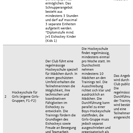
ermöglichen. Das
Schnupperangebot
besteht aus
mindestens 3 Stunden
und darf auf maximal
3 separate Einheiten
aufgeteilt werden.
*Diplomstufe mind.
J+S Eishockey Kinder
(Kids 1)
Die Hockeyschule
findet regelmässig,
mindestens einmal
Der Club führt eine
pro Woche statt. Im
regelmässige
Durchschnitt
Hockeyschule speziell
nehmen
für Mädchen durch. In
mindestens 10
Das Angebot
einem geschützten
Mädchen an den
wird durch d
Umfeld erhalten die
Trainings teil. Die
Club publizier
Teilnehmerinnen die
Ausschreibung
Die
Möglichkeit, ihre
richtet sich klar und
Hockeyschule für
regelmässig
technischen und
ausdrücklich an
2
Girls (eigene Girls-
Durchführun
koordinativen
Mädchen. Die
Gruppen; F1-F2)
der Trainings
Fähigkeiten im
Durchführung kann
wird bestätig
Eishockey zu
parallel zu einer
und eine
entwickeln. Die
Boys-Hockeyschule
Teilnehmerli
Trainings fördern die
stattfinden, die
eingereicht.
Grundlagen des
Girls-Gruppe muss
Eishockeys sowie
jedoch separat
Freude an Bewegung
ausgeschrieben und
und Teamarbeit.
organisatorisch als