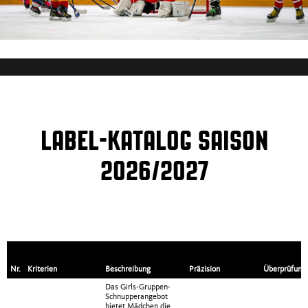
LABEL-KATALOG SAISON
2026/2027
Nr.
Kriterien
Beschreibung
Präzision
Überprüfung
Das Girls-Gruppen-
Schnupperangebot
bietet Mädchen die