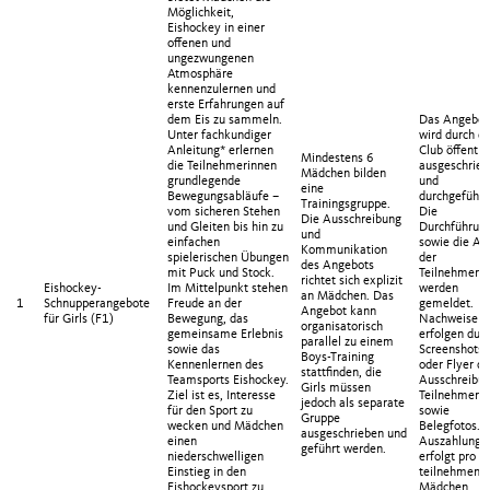
Möglichkeit,
Eishockey in einer
offenen und
ungezwungenen
Atmosphäre
kennenzulernen und
erste Erfahrungen auf
dem Eis zu sammeln.
Das Angebot
Unter fachkundiger
wird durch d
Anleitung* erlernen
Club öffentli
Mindestens 6
die Teilnehmerinnen
ausgeschrie
Mädchen bilden
grundlegende
und
eine
Bewegungsabläufe –
durchgeführt
Trainingsgruppe.
vom sicheren Stehen
Die
Die Ausschreibung
und Gleiten bis hin zu
Durchführun
und
einfachen
sowie die An
Kommunikation
spielerischen Übungen
der
des Angebots
mit Puck und Stock.
Teilnehmeri
richtet sich explizit
Eishockey-
Im Mittelpunkt stehen
werden
an Mädchen. Das
1
Schnupperangebote
Freude an der
gemeldet.
Angebot kann
für Girls (F1)
Bewegung, das
Nachweise
organisatorisch
gemeinsame Erlebnis
erfolgen dur
parallel zu einem
sowie das
Screenshots
Boys-Training
Kennenlernen des
oder Flyer de
stattfinden, die
Teamsports Eishockey.
Ausschreibun
Girls müssen
Ziel ist es, Interesse
Teilnehmerli
jedoch als separate
für den Sport zu
sowie
Gruppe
wecken und Mädchen
Belegfotos. 
ausgeschrieben und
einen
Auszahlung
geführt werden.
niederschwelligen
erfolgt pro
Einstieg in den
teilnehmend
Eishockeysport zu
Mädchen.