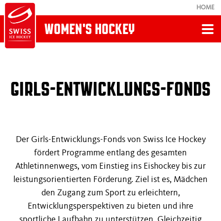
HOME
WOMEN'S HOCKEY
Zurück
WOMEN'S HOCKEY
GIRLS-ENTWICKLUNGS-FONDS
Girls-Entwicklungs-Fonds
Der Girls-Entwicklungs-Fonds von Swiss Ice Hockey
Swiss Women's Hockey Academy
fördert Programme entlang des gesamten
Athletinnenwegs, vom Einstieg ins Eishockey bis zur
Spitzensport-RS & WK
leistungsorientierten Förderung. Ziel ist es, Mädchen
den Zugang zum Sport zu erleichtern,
Einstieg & SIHF-Girlsteams U12
Entwicklungsperspektiven zu bieten und ihre
sportliche Laufbahn zu unterstützen. Gleichzeitig