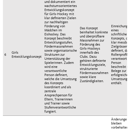
und dokumentiert ein
wachstumsorientiertes
Entwicklungskonzept
für Girls-Hockey mit
klar definierten Zielen
zur nachhaltigen
Förderung von
Einreichung
Das Konzept
Mädchen im
eines
beinhaltet konkrete
Eishockey. Das
schriftlichen
und überprüfbare
Konzept beschreibt
Konzepts, da
Massnahmen zur
Entwicklungsstufen,
klar messbar
Förderung des
Fördermassnahmen
Zielgrössen
Girls-Hockeys
sowie organisatorische
definiert, das
Girls
innerhalb des
6
Strukturen zur
Rollenprofil 
Entwicklungskonzept
Clubs. Dazu
Unterstützung der
verantwortli
gehören definierte
Spielerinnen. Zudem
Person
Entwicklungsziele,
wird eine
beschreibt s
strukturierte
verantwortliche
Belege zur
Fördermassnahmen
Person definiert,
erfolgreichen
sowie klare
welche die Umsetzung
Umsetzung
Zuständigkeiten.
des Konzepts
enthält.
koordiniert und als
zentrale
Ansprechperson für
Eltern, Trainerinnen
und Trainer sowie
Stufenverantwortliche
fungiert.
Änderungen
bleiben
vorbehalten.