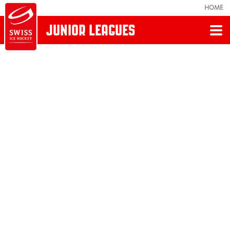
HOME
JUNIOR LEAGUES
Zurück
JUNIOR LEAGUES
News
Spielplan/Modus
Clubs und Ligen
Reglemente und Weisungen