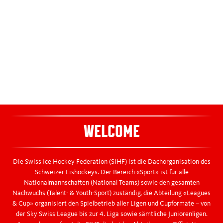
Disciplinary
Spiele suchen
Spieler suchen
Kids World
WELCOME
Die Swiss Ice Hockey Federation (SIHF) ist die Dachorganisation des
Schweizer Eishockeys. Der Bereich «Sport» ist für alle
Nationalmannschaften (National Teams) sowie den gesamten
Nachwuchs (Talent- & Youth-Sport) zuständig, die Abteilung «Leagues
& Cup» organisiert den Spielbetrieb aller Ligen und Cupformate – von
der Sky Swiss League bis zur 4. Liga sowie sämtliche Juniorenligen.